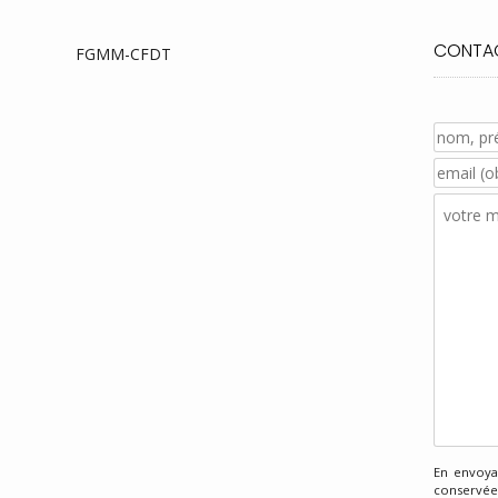
CONTAC
FGMM-CFDT
En envoyan
conservées